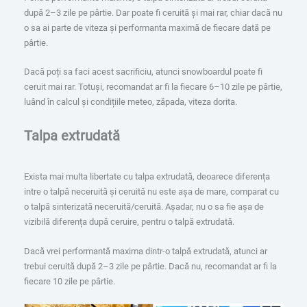
după 2–3 zile pe pârtie. Dar poate fi ceruită și mai rar, chiar dacă nu
o sa ai parte de viteza și performanta maximă de fiecare dată pe
pârtie.
Dacă poți sa faci acest sacrificiu, atunci snowboardul poate fi
ceruit mai rar. Totuși, recomandat ar fi la fiecare 6–10 zile pe pârtie,
luând în calcul și condițiile meteo, zăpada, viteza dorita.
Talpa extrudată
Exista mai multa libertate cu talpa extrudată, deoarece diferența
intre o talpă neceruită și ceruită nu este așa de mare, comparat cu
o talpă sinterizată neceruită/ceruită. Așadar, nu o sa fie așa de
vizibilă diferența după ceruire, pentru o talpă extrudată.
Dacă vrei performantă maxima dintr-o talpă extrudată, atunci ar
trebui ceruită după 2–3 zile pe pârtie. Dacă nu, recomandat ar fi la
fiecare 10 zile pe pârtie.