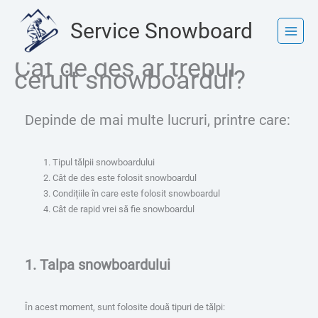
Skip
to
Service Snowboard
content
Cât de des ar trebui
ceruit snowboardul?
Depinde de mai multe lucruri, printre care:
Tipul tălpii snowboardului
Cât de des este folosit snowboardul
Condițiile în care este folosit snowboardul
Cât de rapid vrei să fie snowboardul
1. Talpa snowboardului
În acest moment, sunt folosite două tipuri de tălpi: