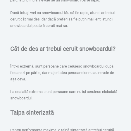
parc, atunci nu ai nevoie de un snowboard foarte rapid.
Dacă totuși vrei ca snowboardul tău să fie rapid, atunci ar trebui
ceruit cât mai des, dar dacă preferi să fie puțin mai lent, atunci
snowboardul poate fi ceruit mai rar.
Cât de des ar trebui ceruit snowboardul?
Într-o extremă, sunt persoane care ceruiesc snowboardul după
fiecare zi pe pârtie, dar majoritatea persoanelor nu au nevoie de
așa ceva.
La cealaltă extrema, sunt persoane care nu își ceruiesc niciodată
snowboardul.
Talpa sinterizată
Pentru performante maxime, o talpă sinterizată ar trebui ceruită