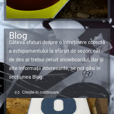
Blog
Câteva sfaturi despre o întreținere corectă
a echipamentului la sfârșit de sezon, cât
de des ar trebui ceruit snowboardul, dar și
alte informații interesante, se pot găsi în
secțiunea Blog.
Citește în continuare..