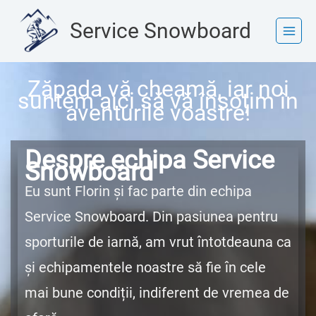
Skip
to
Service Snowboard
content
Zăpada vă cheamă, iar noi
suntem aici să vă însoțim în
aventurile voastre!
Despre echipa Service
Snowboard
Eu sunt Florin și fac parte din echipa
Service Snowboard. Din pasiunea pentru
sporturile de iarnă, am vrut întotdeauna ca
și echipamentele noastre să fie în cele
mai bune condiții, indiferent de vremea de