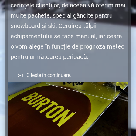
cerințele clienților, de aceea vă oferim mai
multe pachete, special gândite pentru
snowboard și ski. Ceruirea tălpii
echipamentului se face manual, iar ceara
o vom alege în funcție de prognoza meteo
pentru următoarea perioadă.
Citește în continuare..